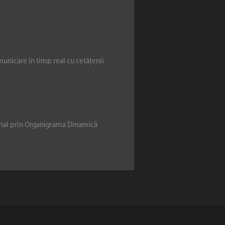
municare în timp real cu cetățenii
erial prin Organigrama Dinamică