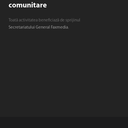
comunitare
Toată activitatea beneficiază de sprijinul
Secretariatului General Faxmedia
.